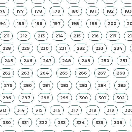
176
177
178
179
180
181
182
183
194
195
196
197
198
199
200
20
211
212
213
214
215
216
217
2
228
229
230
231
232
233
234
245
246
247
248
249
250
251
262
263
264
265
266
267
268
279
280
281
282
283
284
285
296
297
298
299
300
301
302
313
314
315
316
317
318
319
32
330
331
332
333
334
335
336