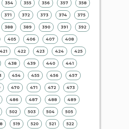
354
355
356
357
358
371
372
373
374
375
388
389
390
391
392
405
406
407
408
421
422
423
424
425
438
439
440
441
3
454
455
456
457
9
470
471
472
473
486
487
488
489
502
503
504
505
18
519
520
521
522