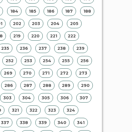
184
185
186
187
188
1
202
203
204
205
18
219
220
221
222
235
236
237
238
239
252
253
254
255
256
269
270
271
272
273
286
287
288
289
290
303
304
305
306
307
0
321
322
323
324
337
338
339
340
341