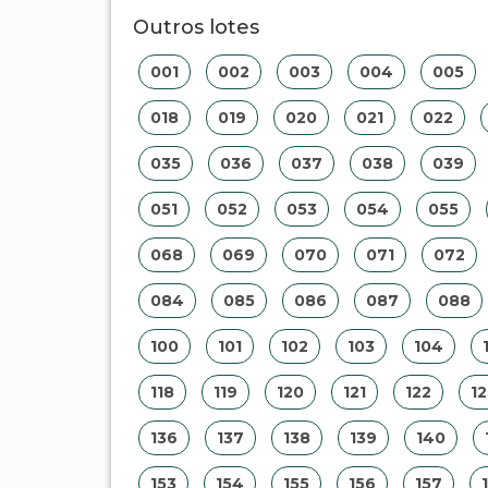
Outros lotes
001
002
003
004
005
018
019
020
021
022
035
036
037
038
039
051
052
053
054
055
068
069
070
071
072
084
085
086
087
088
100
101
102
103
104
118
119
120
121
122
12
136
137
138
139
140
153
154
155
156
157