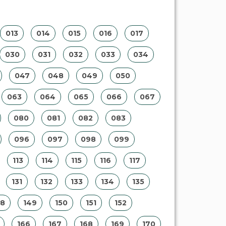
013
014
015
016
017
030
031
032
033
034
047
048
049
050
063
064
065
066
067
080
081
082
083
096
097
098
099
113
114
115
116
117
131
132
133
134
135
48
149
150
151
152
166
167
168
169
170