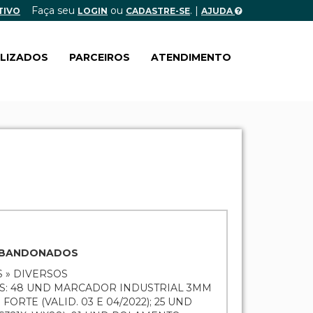
Faça seu
ou
. |
TIVO
LOGIN
CADASTRE-SE
AJUDA
ALIZADOS
PARCEIROS
ATENDIMENTO
 ABANDONADOS
 » DIVERSOS
SOS: 48 UND MARCADOR INDUSTRIAL 3MM
RTE (VALID. 03 E 04/2022); 25 UND