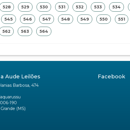
528
529
530
531
532
533
534
545
546
547
548
549
550
551
562
563
564
a Aude Leilões
Facebook
anias Barbosa, 474
Taquarussu
006-190
Grande (MS)