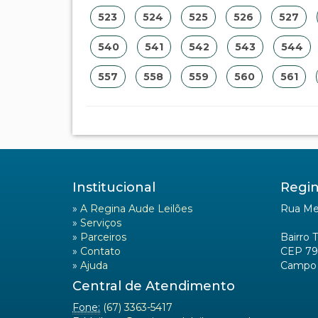
523
524
525
526
527
540
541
542
543
544
557
558
559
560
561
Institucional
Regin
»
A Regina Aude Leilões
Rua Mel
»
Serviços
»
Parceiros
Bairro 
»
Contato
CEP 79
»
Ajuda
Campo 
Central de Atendimento
Fone:
(67) 3363-5417