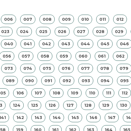
006
007
008
009
010
011
012
023
024
025
026
027
028
029
040
041
042
043
044
045
046
056
057
058
059
060
061
062
073
074
075
076
077
078
079
089
090
091
092
093
094
095
105
106
107
108
109
110
111
112
3
124
125
126
127
128
129
130
141
142
143
144
145
146
147
1
158
159
160
161
162
163
164
165