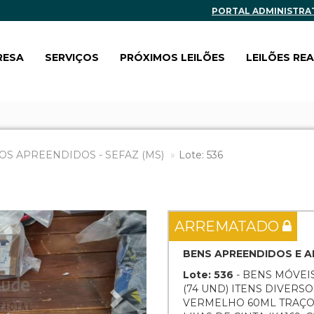
PORTAL ADMINISTRA
RESA
SERVIÇOS
PRÓXIMOS LEILÕES
LEILÕES RE
OS APREENDIDOS - SEFAZ (MS)
Lote: 536
Next
ARREMATADO
BENS APREENDIDOS E
Lote: 536
- BENS MÓVEIS
(74 UND) ITENS DIVER
VERMELHO 60ML TRAÇO FO