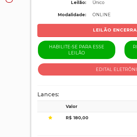
Leilão:
Único
Modalidade:
ONLINE
LEILÃO ENCERR
HABILITE-SE PARA ESSE
R
LEILÃO
EDITAL ELETRÔN
Lances:
Valor
R$ 180,00