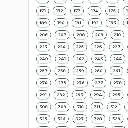
171
172
173
174
175
189
190
191
192
193
206
207
208
209
210
223
224
225
226
227
240
241
242
243
244
257
258
259
260
261
274
275
276
277
278
291
292
293
294
295
308
309
310
311
312
325
326
327
328
329