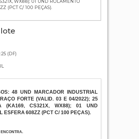
 CS321X, WX88); 01 UND ROLAMENTO
Z (PCT C/ 100 PEÇAS).
lote
:25 (DF)
UL
RSOS: 48 UND MARCADOR INDUSTRIAL
ÇO FORTE (VALID. 03 E 04/2022); 25
 (KA169, CS321X, WX88); 01 UND
ESFERA 608ZZ (PCT C/ 100 PEÇAS).
E ENCONTRA.