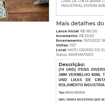
LIXAS DE CINTA (KA169,
INDUSTRIAL ESFERA 608Z
Mais detalhes do 
Lance inicial:
R$ 180,00
Incremento:
R$ 20,00
Encerramento:
19/10/2021 18
Visitas:
1157
Local:
MATO GROSSO DO S
Status: ARREMATADO
Descrição:
(74
UND
) ITENS DIVE
3MM VERMELHO 60ML TRA
UND LIXAS DE CINTA
ROLAMENTO INDUSTRIAL 
Tipo:
BENS MÓVEIS
OBS: VENDA NO ESTADO QUE S