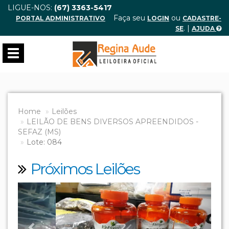
LIGUE-NOS:
(67) 3363-5417
Faça seu
ou
PORTAL ADMINISTRATIVO
LOGIN
CADASTRE-
. |
SE
AJUDA
Toggle
navigation
Home
Leilões
LEILÃO DE BENS DIVERSOS APREENDIDOS -
SEFAZ (MS)
Lote: 084
Próximos Leilões
Previous
Next