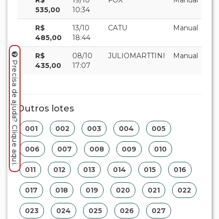
535,00
10:34
R$
13/10
CATU
Manual
485,00
18:44
R$
08/10
JULIOMARTTINI
Manual
Precisa de ajuda? Clique aqui.
435,00
17:07
Outros lotes
001
002
003
004
005
006
007
008
009
010
011
012
013
014
015
016
017
018
019
020
021
022
023
024
025
026
027