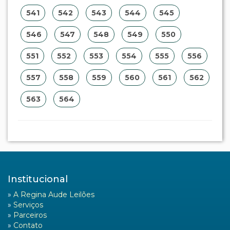
541
542
543
544
545
546
547
548
549
550
551
552
553
554
555
556
557
558
559
560
561
562
563
564
Institucional
»
A Regina Aude Leilões
»
Serviços
»
Parceiros
»
Contato