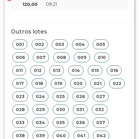
120,00
09:21
Outros lotes
001
002
003
004
005
006
007
008
009
010
011
012
013
014
015
016
017
018
019
020
021
022
023
024
025
026
027
028
029
030
031
032
033
034
035
036
037
038
039
040
041
042