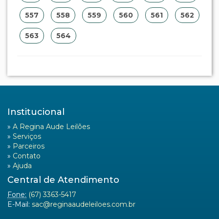
557
558
559
560
561
562
563
564
Institucional
»
A Regina Aude Leilões
»
Serviços
»
Parceiros
»
Contato
»
Ajuda
Central de Atendimento
Fone:
(67) 3363-5417
E-Mail:
sac@reginaaudeleiloes.com.br