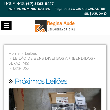
LIGUE-NOS:
(67) 3363-5417
Faça seu
ou
PORTAL ADMINISTRATIVO
LOGIN
CADASTRE-
. |
SE
AJUDA
Toggle
navigation
Home
Leilões
LEILÃO DE BENS DIVERSOS APREENDIDOS -
SEFAZ (MS)
Lote: 055
Próximos Leilões
Previous
Next