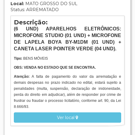
Local:
MATO GROSSO DO SUL
Status: ARREMATADO
Descrição:
(
6
UND
)
APARELHOS ELETRÔNICOS:
MICROFONE STUDIO (01 UND) + MICROFONE
DE LAPELA BOYA BY-M1DM (01 UND) +
CANETA LASER POINTER VERDE (04 UND).
Tipo:
BENS MÓVEIS
OBS: VENDA NO ESTADO QUE SE ENCONTRA.
Atenção:
A falta de pagamento do valor da arrematação e
demais despesas no prazo indicado no edital, estará sujeito a
penalidades (multa, suspensão, declaração de inidoneidade,
perda do direito em adjudicar), além de responder por crime de
frustrar ou fraudar o processo licitatório, conforme art. 90, da Lei
8.666/93.
Ver local