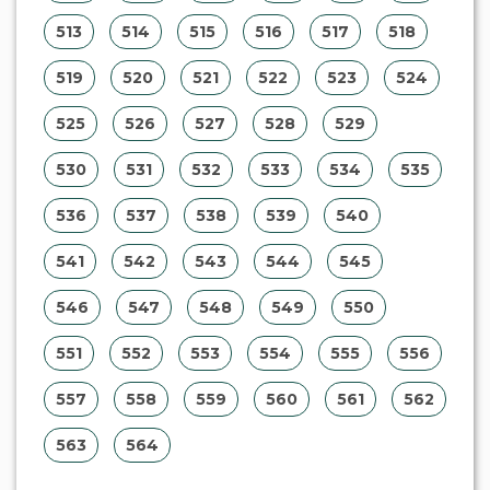
563
564
Institucional
»
A Regina Aude Leilões
»
Serviços
»
Parceiros
»
Contato
»
Ajuda
Central de Atendimento
Fone:
(67) 3363-5417
E-Mail:
sac@reginaaudeleiloes.com.br
Horário de atendimento
De segunda a sexta-feira.
Das 08h00 às 11h30 e das 13h30 às 17h00 (MS).