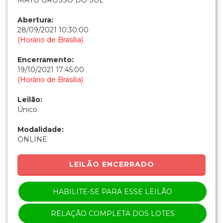
RELAÇÃO COMPLETA DOS LOTES
EDITAL ELETRÔNICO
Lances:
Valor
Data
Apelido
Tipo
R$
19/10
J SOUZA
Manual
540,00
16:31
R$
19/10
CCANTERO
Manual
520,00
16:22
R$
19/10
JBATISTA
Manual
500,00
16:02
R$
19/10
LUIZ
Manual
480,00
15:54
HENRIQUE
C.