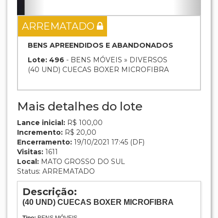
(40
UND
) CUECAS BOXER MICROFIBRA
Tipo:
BENS MÓVEIS
OBS: VENDA NO ESTADO QUE SE ENCONTRA.
Atenção:
A falta de pagamento do valor da arrematação e
demais despesas no prazo indicado no edital, estará sujeito a
penalidades (multa, suspensão, declaração de inidoneidade,
perda do direito em adjudicar), além de responder por crime de
frustrar ou fraudar o processo licitatório, conforme art. 90, da Lei
8.666/93.
Ver local
Dados do leilão
LEILÃO DE BENS DIVERSOS
APREENDIDOS - SEFAZ (MS)
Situação:
ARREMATADO