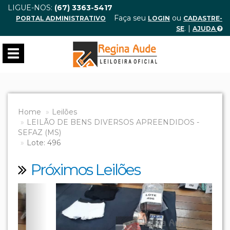
LIGUE-NOS:
(67) 3363-5417
Faça seu
ou
PORTAL ADMINISTRATIVO
LOGIN
CADASTRE-
. |
SE
AJUDA
Toggle
navigation
Home
Leilões
LEILÃO DE BENS DIVERSOS APREENDIDOS -
SEFAZ (MS)
Lote: 496
Próximos Leilões
Previous
Next