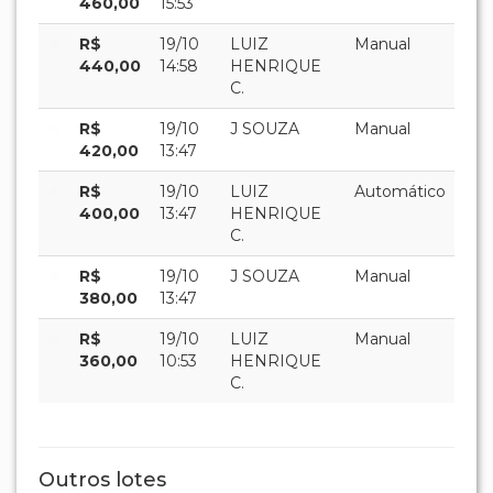
Outros lotes
001
002
003
004
005
006
007
008
009
010
011
012
013
014
015
016
017
018
019
020
021
022
023
024
025
026
027
028
029
030
031
032
033
034
035
036
037
038
039
040
041
042
043
044
045
046
047