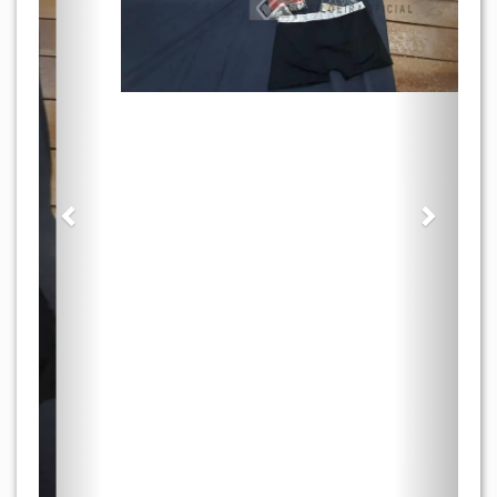
ARREMATADO
BENS APREENDIDOS E ABANDONADOS
Lote: 496
- BENS MÓVEIS » DIVERSOS
(40 UND) CUECAS BOXER MICROFIBRA
Mais detalhes do lote
Lance inicial:
R$ 100,00
Incremento:
R$ 20,00
Encerramento:
19/10/2021 17:45 (DF)
Visitas:
1611
Local:
MATO GROSSO DO SUL
Status: ARREMATADO
Descrição: