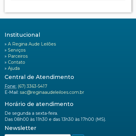
Newsletter
Regina Aude Leilões
Rua Melanias Barbosa, 474
Bairro Taquarussu
CEP 79006-190
Campo Grande (MS)