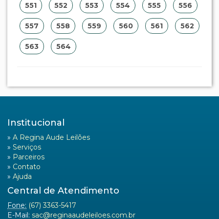
551
552
553
554
555
556
557
558
559
560
561
562
563
564
Institucional
»
A Regina Aude Leilões
»
Serviços
»
Parceiros
»
Contato
»
Ajuda
Central de Atendimento
Fone:
(67) 3363-5417
E-Mail:
sac@reginaaudeleiloes.com.br