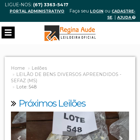
LIGUE-NOS:
(67) 3363-5417
Faça seu
ou
PORTAL ADMINISTRATIVO
LOGIN
CADASTRE-
. |
SE
AJUDA
Toggle
navigation
Home
Leilões
LEILÃO DE BENS DIVERSOS APREENDIDOS -
SEFAZ (MS)
Lote: 548
Próximos Leilões
Previous
Next