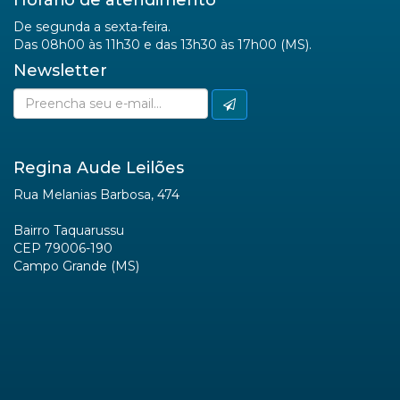
Institucional
»
A Regina Aude Leilões
»
Serviços
»
Parceiros
»
Contato
»
Ajuda
Central de Atendimento
Fone:
(67) 3363-5417
E-Mail:
sac@reginaaudeleiloes.com.br
Horário de atendimento
De segunda a sexta-feira.
Das 08h00 às 11h30 e das 13h30 às 17h00 (MS).
Newsletter