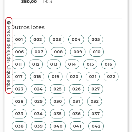
EDITAL ELETRÔNICO
Precisa de ajuda? Clique aqui.
Lances:
Valor
Data
Apelido
Tipo
R$
19/10
JAVALI_14
Manual
480,00
16:37
R$
11/10
MARCELOARRUD
Manual
430,00
14:51
R$
09/10
FLACACA
Manual
380,00
19:13
Outros lotes