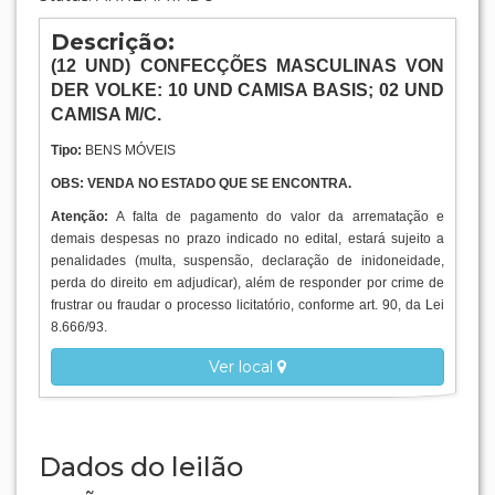
BENS APREENDIDOS E ABANDONADOS
Lote: 486
- BENS MÓVEIS » DIVERSOS
(12 UND) CONFECÇÕES MASCULINAS VON
DER VOLKE: 10 UND CAMISA BASIS; 02 UND
CAMISA M/C.
Mais detalhes do lote
Lance inicial:
R$ 380,00
Incremento:
R$ 50,00
Encerramento:
19/10/2021 17:35 (DF)
Visitas:
1345
Local:
MATO GROSSO DO SUL
Status: ARREMATADO
Descrição:
(12
UND
) CONFECÇÕES MASCULINAS VON
DER VOLKE: 10 UND CAMISA BASIS; 02 UND
CAMISA M/C.