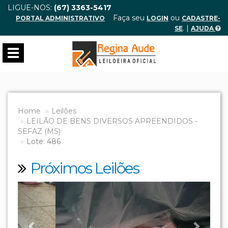
LIGUE-NOS:
(67) 3363-5417
Faça seu
ou
PORTAL ADMINISTRATIVO
LOGIN
CADASTRE-
. |
SE
AJUDA
Toggle
navigation
Home
Leilões
LEILÃO DE BENS DIVERSOS APREENDIDOS -
SEFAZ (MS)
Lote: 486
Próximos Leilões
Previous
Next