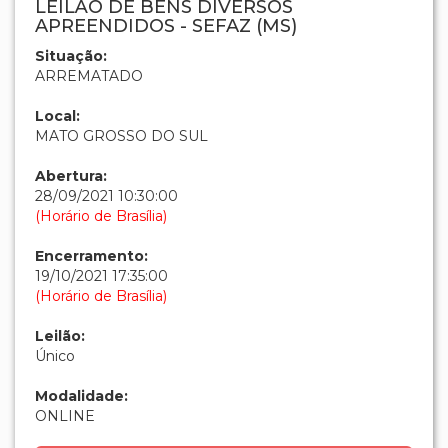
Tipo:
BENS MÓVEIS
OBS: VENDA NO ESTADO QUE SE ENCONTRA.
Atenção:
A falta de pagamento do valor da arrematação e
demais despesas no prazo indicado no edital, estará sujeito a
penalidades (multa, suspensão, declaração de inidoneidade,
perda do direito em adjudicar), além de responder por crime de
frustrar ou fraudar o processo licitatório, conforme art. 90, da Lei
8.666/93.
Ver local
Dados do leilão
LEILÃO DE BENS DIVERSOS
APREENDIDOS - SEFAZ (MS)
Situação:
ARREMATADO
Local: