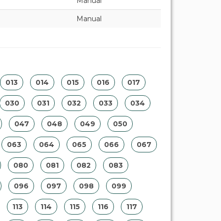
Manual
Manual
013
014
015
016
017
030
031
032
033
034
047
048
049
050
063
064
065
066
067
080
081
082
083
096
097
098
099
113
114
115
116
117