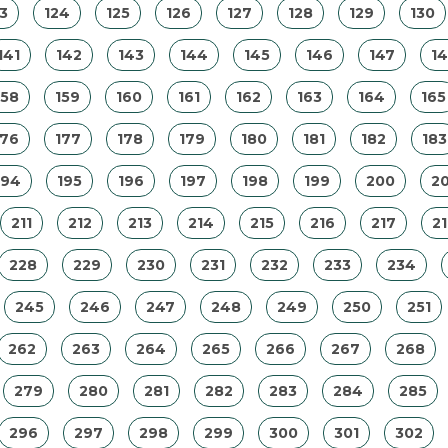
3
124
125
126
127
128
129
130
141
142
143
144
145
146
147
1
158
159
160
161
162
163
164
165
176
177
178
179
180
181
182
183
194
195
196
197
198
199
200
20
211
212
213
214
215
216
217
2
228
229
230
231
232
233
234
245
246
247
248
249
250
251
262
263
264
265
266
267
268
279
280
281
282
283
284
285
296
297
298
299
300
301
302