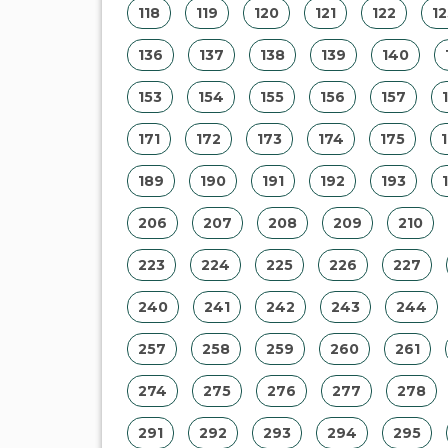
118
119
120
121
122
12
136
137
138
139
140
153
154
155
156
157
171
172
173
174
175
189
190
191
192
193
206
207
208
209
210
223
224
225
226
227
240
241
242
243
244
257
258
259
260
261
274
275
276
277
278
291
292
293
294
295