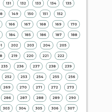
131
132
133
134
135
48
149
150
151
152
166
167
168
169
170
184
185
186
187
188
1
202
203
204
205
18
219
220
221
222
235
236
237
238
239
252
253
254
255
256
269
270
271
272
273
286
287
288
289
290
303
304
305
306
307