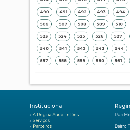
490
491
492
493
494
506
507
508
509
510
523
524
525
526
527
540
541
542
543
544
557
558
559
560
561
Institucional
Regin
»
A Regina Aude Leilões
Rua Mel
»
Serviços
»
Parceiros
Bairro 