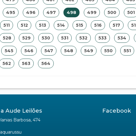
495
496
497
498
499
500
501
511
512
513
514
515
516
517
5
528
529
530
531
532
533
534
545
546
547
548
549
550
551
562
563
564
a Aude Leilões
Facebook
anias Barbosa, 474
Taquarussu