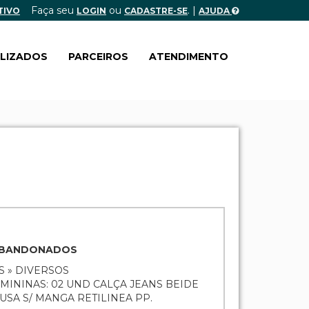
Faça seu
ou
. |
TIVO
LOGIN
CADASTRE-SE
AJUDA
ALIZADOS
PARCEIROS
ATENDIMENTO
 ABANDONADOS
S » DIVERSOS
MININAS: 02 UND CALÇA JEANS BEIDE
BLUSA S/ MANGA RETILINEA PP.