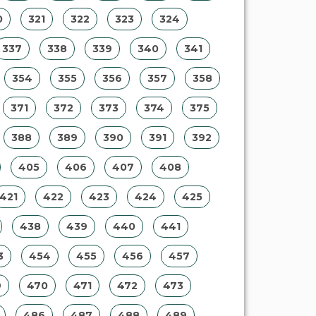
0
321
322
323
324
337
338
339
340
341
354
355
356
357
358
371
372
373
374
375
388
389
390
391
392
405
406
407
408
421
422
423
424
425
438
439
440
441
3
454
455
456
457
9
470
471
472
473
486
487
488
489