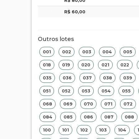
R$ 80,00
R$ 60,00
Outros lotes
001
002
003
004
005
018
019
020
021
022
035
036
037
038
039
051
052
053
054
055
068
069
070
071
072
084
085
086
087
088
100
101
102
103
104