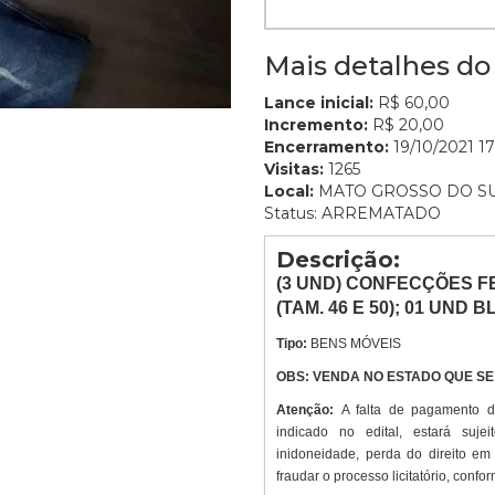
Mais detalhes do 
Lance inicial:
R$ 60,00
Incremento:
R$ 20,00
Encerramento:
19/10/2021 17
Visitas:
1265
Local:
MATO GROSSO DO S
Status: ARREMATADO
Descrição:
(3
UND
) CONFECÇÕES FE
(TAM. 46 E 50); 01 UND 
Tipo:
BENS MÓVEIS
OBS: VENDA NO ESTADO QUE S
Atenção:
A falta de pagamento 
indicado no edital, estará suje
inidoneidade, perda do direito em
fraudar o processo licitatório, confor