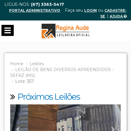
LIGUE-NOS:
(67) 3363-5417
Faça seu
ou
PORTAL ADMINISTRATIVO
LOGIN
CADASTRE-
. |
SE
AJUDA
Toggle
navigation
Home
Leilões
LEILÃO DE BENS DIVERSOS APREENDIDOS -
SEFAZ (MS)
Lote: 357
Próximos Leilões
Previous
Next