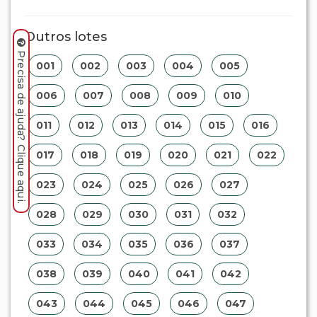
Outros lotes
Precisa de ajuda? Clique aqui.
001
002
003
004
005
006
007
008
009
010
011
012
013
014
015
016
017
018
019
020
021
022
023
024
025
026
027
028
029
030
031
032
033
034
035
036
037
038
039
040
041
042
043
044
045
046
047