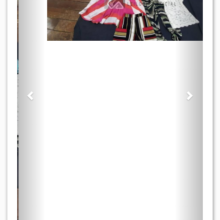
SEM LANCE
BENS APREENDIDOS E ABANDONADOS
Lote: 511
- BENS MÓVEIS » DIVERSOS
(22 UND) CONFECÇÕES FEMININAS
DIVERSAS. "ARTSY": 03 UND VESTIDOS; 03
UND CONJUNTOS; 10 UND BLUSAS; 02 UND
SHORT (36); 01 UND MACACÃO; 01 UND
BODY. "CORA CANELA": 01 UND BLUSA; 01
UND SHORT (TAMANHO PREDOMINANTE
"P", POUCAS PEÇAS "M").
Mais detalhes do lote
Lance inicial:
R$ 990,00
Incremento:
R$ 50,00