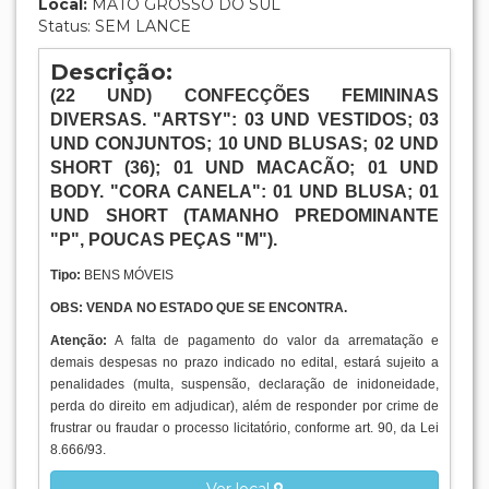
8.666/93.
Ver local
Dados do leilão
LEILÃO DE BENS DIVERSOS
APREENDIDOS - SEFAZ (MS)
Situação:
SEM LANCE
Local:
MATO GROSSO DO SUL
Abertura:
28/09/2021 10:30:00
(Horário de Brasília)
Encerramento:
19/10/2021 18:00:00