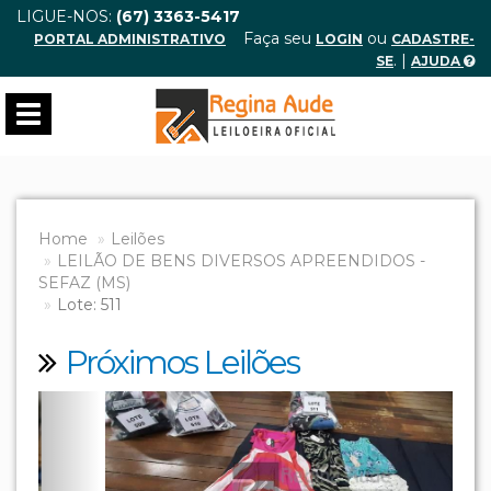
LIGUE-NOS:
(67) 3363-5417
Faça seu
ou
PORTAL ADMINISTRATIVO
LOGIN
CADASTRE-
. |
SE
AJUDA
Toggle
navigation
Home
Leilões
LEILÃO DE BENS DIVERSOS APREENDIDOS -
SEFAZ (MS)
Lote: 511
Próximos Leilões
Previous
Next