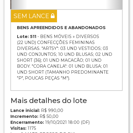
Encerramento:
19/10/2021 18:00 (DF)
Visitas:
1175
Local:
MATO GROSSO DO SUL
Status: SEM LANCE
Descrição:
(22
UND
) CONFECÇÕES FEMININAS
DIVERSAS. "ARTSY": 03 UND VESTIDOS; 03
UND CONJUNTOS; 10 UND BLUSAS; 02 UND
SHORT (36); 01 UND MACACÃO; 01 UND
BODY. "CORA CANELA": 01 UND BLUSA; 01
UND SHORT (TAMANHO PREDOMINANTE
"P", POUCAS PEÇAS "M").
Tipo:
BENS MÓVEIS
OBS: VENDA NO ESTADO QUE SE ENCONTRA.
Atenção:
A falta de pagamento do valor da arrematação e
demais despesas no prazo indicado no edital, estará sujeito a
penalidades (multa, suspensão, declaração de inidoneidade,
perda do direito em adjudicar), além de responder por crime de
frustrar ou fraudar o processo licitatório, conforme art. 90, da Lei