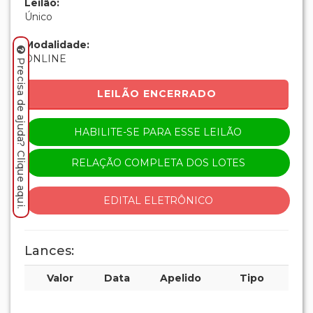
Valor
Data
Apelido
Tipo
Outros lotes
Precisa de ajuda? Clique aqui.
001
002
003
004
005
006
007
008
009
010
011
012
013
014
015
016
017
018
019
020
021
022
023
024
025
026
027
028
029
030
031
032
033
034
035
036
037
038
039
040
041
042