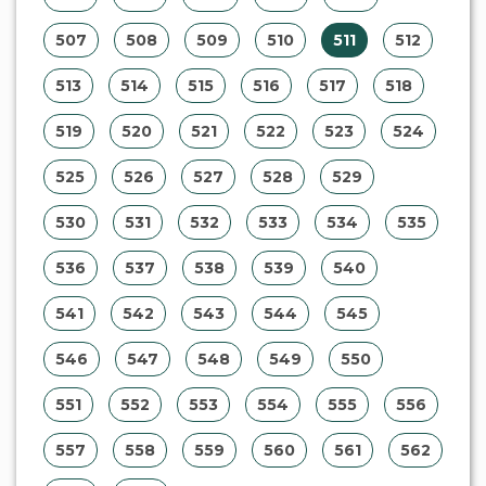
557
558
559
560
561
562
563
564
Institucional
»
A Regina Aude Leilões
»
Serviços
»
Parceiros
»
Contato
»
Ajuda
Central de Atendimento
Fone:
(67) 3363-5417
E-Mail:
sac@reginaaudeleiloes.com.br
Horário de atendimento