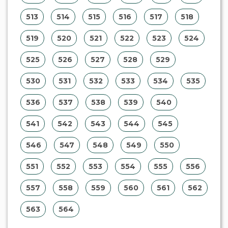
551
552
553
554
555
556
557
558
559
560
561
562
563
564
Institucional
»
A Regina Aude Leilões
»
Serviços
»
Parceiros
»
Contato
»
Ajuda
Central de Atendimento
Fone:
(67) 3363-5417