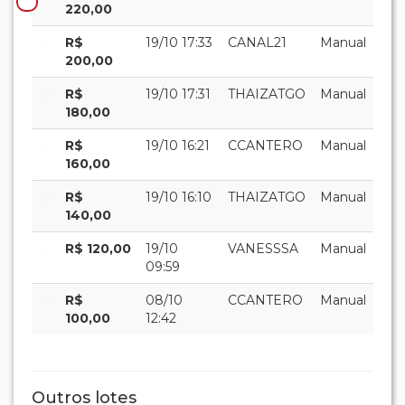
R$
08/10
CCANTERO
Manual
100,00
12:42
Outros lotes
001
002
003
004
005
006
007
008
009
010
011
012
013
014
015
016
017
018
019
020
021
022
023
024
025
026
027
028
029
030
031
032
033
034
035
036
037