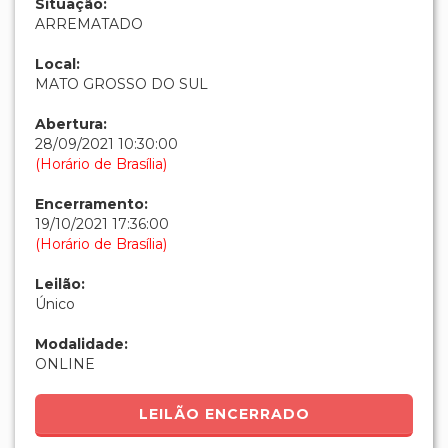
Único
Modalidade:
ONLINE
LEILÃO ENCERRADO
HABILITE-SE PARA ESSE LEILÃO
RELAÇÃO COMPLETA DOS LOTES
EDITAL ELETRÔNICO
Lances:
Valor
Data
Apelido
Tipo
R$
19/10 17:35
CANAL21
Manual
280,00