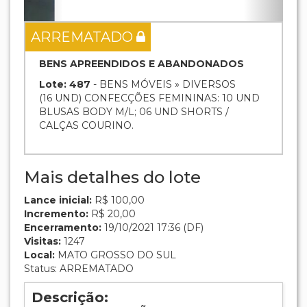
Incremento:
R$ 20,00
Encerramento:
19/10/2021 17:36 (DF)
Visitas:
1247
Local:
MATO GROSSO DO SUL
Status: ARREMATADO
Descrição:
(16
UND
) CONFECÇÕES FEMININAS: 10 UND
BLUSAS BODY M/L; 06 UND SHORTS /
CALÇAS COURINO.
Tipo:
BENS MÓVEIS
OBS: VENDA NO ESTADO QUE SE ENCONTRA.
Atenção:
A falta de pagamento do valor da arrematação e
demais despesas no prazo indicado no edital, estará sujeito a
penalidades (multa, suspensão, declaração de inidoneidade,
perda do direito em adjudicar), além de responder por crime de
frustrar ou fraudar o processo licitatório, conforme art. 90, da Lei
8.666/93.
Ver local