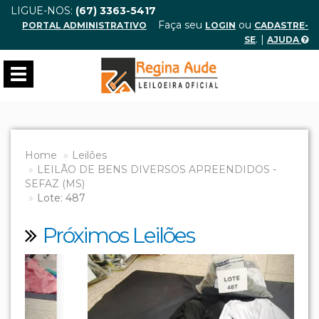
LIGUE-NOS:
(67) 3363-5417
Faça seu
ou
PORTAL ADMINISTRATIVO
LOGIN
CADASTRE-
. |
SE
AJUDA
Toggle
navigation
Home
Leilões
LEILÃO DE BENS DIVERSOS APREENDIDOS -
SEFAZ (MS)
Lote: 487
Próximos Leilões
Previous
Next