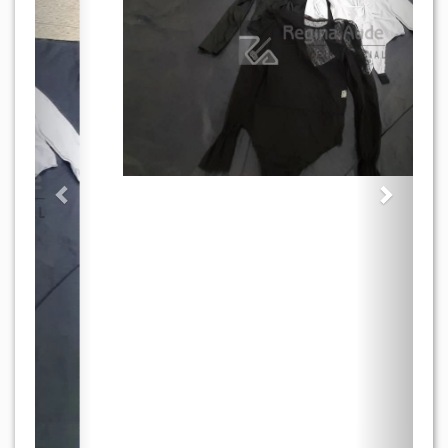
ARREMATADO
BENS APREENDIDOS E ABANDONADOS
Lote: 487
- BENS MÓVEIS » DIVERSOS
(16 UND) CONFECÇÕES FEMININAS: 10 UND
BLUSAS BODY M/L; 06 UND SHORTS /
CALÇAS COURINO.
Mais detalhes do lote
Lance inicial:
R$ 100,00