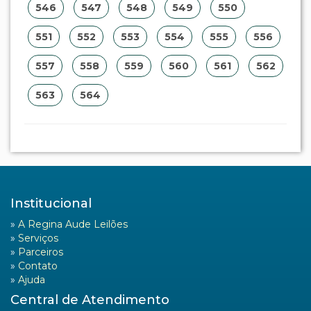
546
547
548
549
550
551
552
553
554
555
556
557
558
559
560
561
562
563
564
Institucional
»
A Regina Aude Leilões
»
Serviços
»
Parceiros
»
Contato
»
Ajuda
Central de Atendimento