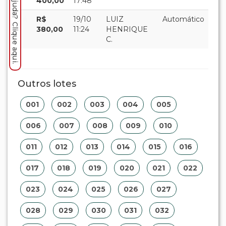
Precisa de ajuda? Clique aqui.
400,00
17:48
R$
19/10
LUIZ
Automático
380,00
11:24
HENRIQUE
C.
Outros lotes
001
002
003
004
005
006
007
008
009
010
011
012
013
014
015
016
017
018
019
020
021
022
023
024
025
026
027
028
029
030
031
032