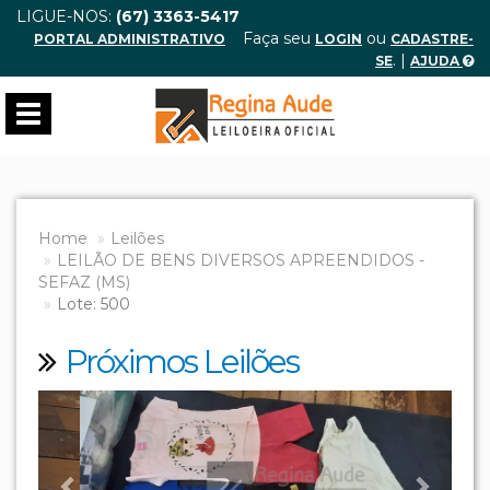
LIGUE-NOS:
(67) 3363-5417
Faça seu
ou
PORTAL ADMINISTRATIVO
LOGIN
CADASTRE-
. |
SE
AJUDA
Toggle
navigation
Home
Leilões
LEILÃO DE BENS DIVERSOS APREENDIDOS -
SEFAZ (MS)
Lote: 500
Próximos Leilões
Previous
Next