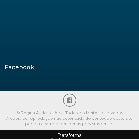
Facebook
© Regina Aude Leilões - Todos os direitos reservados
A cópia ou reprodução não autorizada do conteúdo deste site
poderá acarretar em penas previstas em lei.
Plataforma