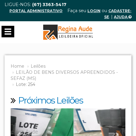
LIGUE-NOS:
(67) 3363-5417
Faça seu
ou
PORTAL ADMINISTRATIVO
LOGIN
CADASTRE-
. |
SE
AJUDA
Toggle
navigation
Home
Leilões
LEILÃO DE BENS DIVERSOS APREENDIDOS -
SEFAZ (MS)
Lote: 254
Próximos Leilões
Previous
Next