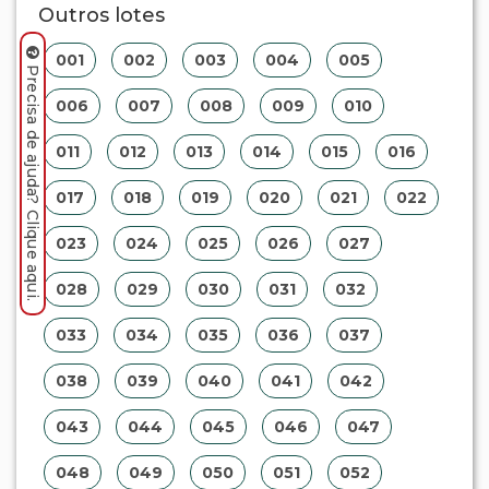
Outros lotes
001
002
003
004
005
Precisa de ajuda? Clique aqui.
006
007
008
009
010
011
012
013
014
015
016
017
018
019
020
021
022
023
024
025
026
027
028
029
030
031
032
033
034
035
036
037
038
039
040
041
042
043
044
045
046
047
048
049
050
051
052