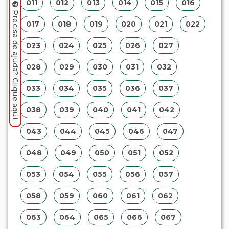
011
012
013
014
015
016
Precisa de ajuda? Clique aqui.
017
018
019
020
021
022
023
024
025
026
027
028
029
030
031
032
033
034
035
036
037
038
039
040
041
042
043
044
045
046
047
048
049
050
051
052
053
054
055
056
057
058
059
060
061
062
063
064
065
066
067