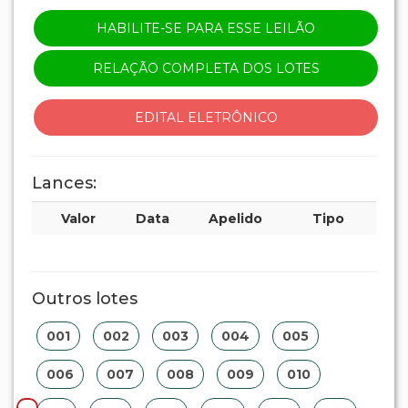
HABILITE-SE PARA ESSE LEILÃO
RELAÇÃO COMPLETA DOS LOTES
EDITAL ELETRÔNICO
Lances:
Valor
Data
Apelido
Tipo
Outros lotes
001
002
003
004
005
006
007
008
009
010