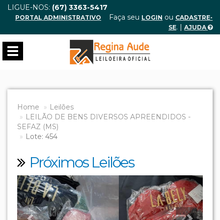
LIGUE-NOS:
(67) 3363-5417
Faça seu
ou
PORTAL ADMINISTRATIVO
LOGIN
CADASTRE-
. |
SE
AJUDA
Toggle
navigation
Home
Leilões
LEILÃO DE BENS DIVERSOS APREENDIDOS -
SEFAZ (MS)
Lote: 454
Próximos Leilões
Previous
Next