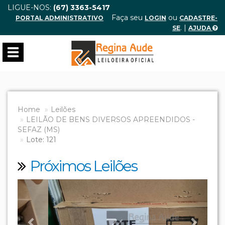
LIGUE-NOS:
(67) 3363-5417
Faça seu
ou
PORTAL ADMINISTRATIVO
LOGIN
CADASTRE-
. |
SE
AJUDA
Toggle
navigation
Home
Leilões
LEILÃO DE BENS DIVERSOS APREENDIDOS -
SEFAZ (MS)
Lote: 121
Próximos Leilões
Previous
Next