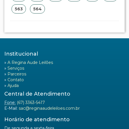
563
564
Institucional
»
A Regina Aude Leilões
»
Serviços
»
Parceiros
»
Contato
»
Ajuda
Central de Atendimento
Fone:
(67) 3363-5417
E-Mail:
sac@reginaaudeleiloes.com.br
Horário de atendimento
De segunda a sexta-feira.