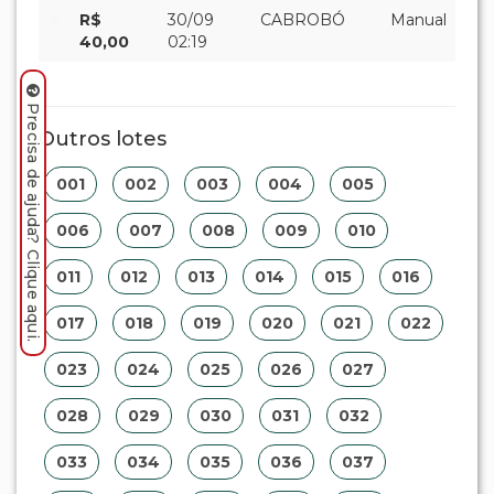
R$
30/09
CABROBÓ
Manual
40,00
02:19
Precisa de ajuda? Clique aqui.
Outros lotes
001
002
003
004
005
006
007
008
009
010
011
012
013
014
015
016
017
018
019
020
021
022
023
024
025
026
027
028
029
030
031
032
033
034
035
036
037