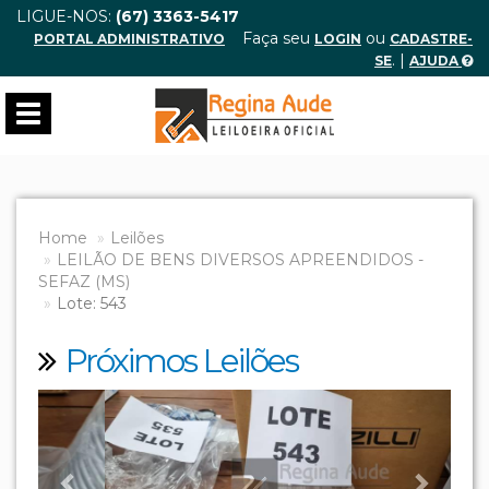
LIGUE-NOS:
(67) 3363-5417
Faça seu
ou
PORTAL ADMINISTRATIVO
LOGIN
CADASTRE-
. |
SE
AJUDA
Toggle
navigation
Home
Leilões
LEILÃO DE BENS DIVERSOS APREENDIDOS -
SEFAZ (MS)
Lote: 543
Próximos Leilões
Previous
Next