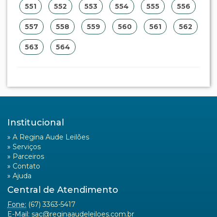
551
552
553
554
555
556
557
558
559
560
561
562
563
564
Institucional
»
A Regina Aude Leilões
»
Serviços
»
Parceiros
»
Contato
»
Ajuda
Central de Atendimento
Fone:
(67) 3363-5417
E-Mail:
sac@reginaaudeleiloes.com.br