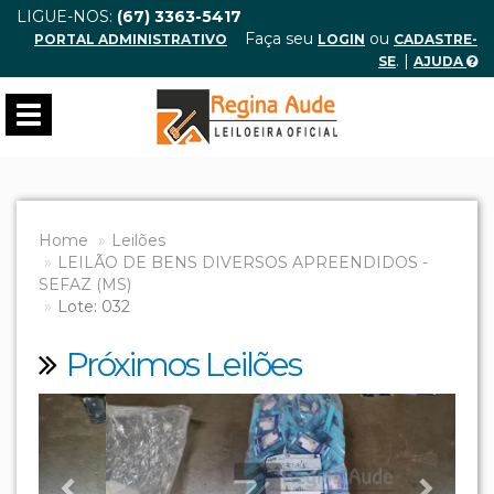
LIGUE-NOS:
(67) 3363-5417
Faça seu
ou
PORTAL ADMINISTRATIVO
LOGIN
CADASTRE-
. |
SE
AJUDA
Toggle
navigation
Home
Leilões
LEILÃO DE BENS DIVERSOS APREENDIDOS -
SEFAZ (MS)
Lote: 032
Próximos Leilões
Previous
Next