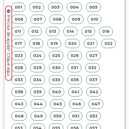
001
002
003
004
005
Precisa de ajuda? Clique aqui.
006
007
008
009
010
011
012
013
014
015
016
017
018
019
020
021
022
023
024
025
026
027
028
029
030
031
032
033
034
035
036
037
038
039
040
041
042
043
044
045
046
047
048
049
050
051
052
053
054
055
056
057