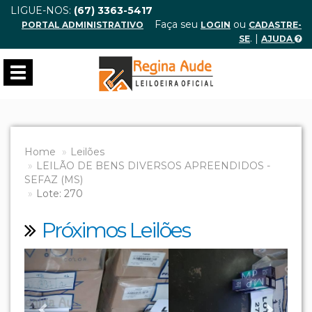
LIGUE-NOS:
(67) 3363-5417
Faça seu
ou
PORTAL ADMINISTRATIVO
LOGIN
CADASTRE-
. |
SE
AJUDA
Toggle
navigation
Home
Leilões
LEILÃO DE BENS DIVERSOS APREENDIDOS -
SEFAZ (MS)
Lote: 270
Próximos Leilões
Previous
Next